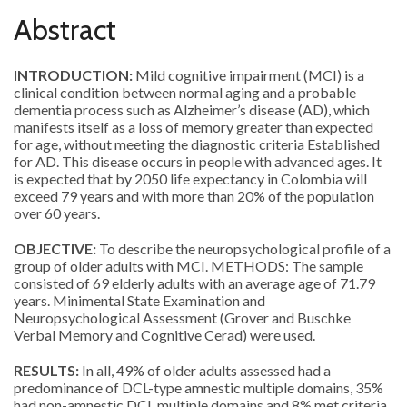
Abstract
INTRODUCTION:
Mild cognitive impairment (MCI) is a
clinical condition between normal aging and a probable
dementia process such as Alzheimer’s disease (AD), which
manifests itself as a loss of memory greater than expected
for age, without meeting the diagnostic criteria Established
for AD. This disease occurs in people with advanced ages. It
is expected that by 2050 life expectancy in Colombia will
exceed 79 years and with more than 20% of the population
over 60 years.
OBJECTIVE:
To describe the neuropsychological profile of a
group of older adults with MCI. METHODS: The sample
consisted of 69 elderly adults with an average age of 71.79
years. Minimental State Examination and
Neuropsychological Assessment (Grover and Buschke
Verbal Memory and Cognitive Cerad) were used.
RESULTS:
In all, 49% of older adults assessed had a
predominance of DCL-type amnestic multiple domains, 35%
had non-amnestic DCL multiple domains and 8% met criteria