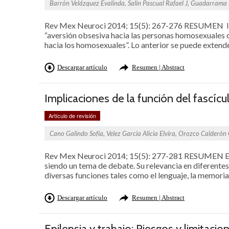
Barrón Velázquez Evalinda, Salin Pascual Rafael J, Guadarrama 
Rev Mex Neuroci 2014; 15(5): 267-276 RESUMEN 
“aversión obsesiva hacia las personas homosexuales o
hacia los homosexuales”. Lo anterior se puede extende
Descargar artículo
Resumen | Abstract
Implicaciones de la función del fascícu
Artículo de revisión
Cano Galindo Sofía, Velez Garcia Alicia Elvira, Orozco Calderón 
Rev Mex Neuroci 2014; 15(5): 277-281 RESUMEN El p
siendo un tema de debate. Su relevancia en diferent
diversas funciones tales como el lenguaje, la memoria
Descargar artículo
Resumen | Abstract
Epilepsia y trabajo: Riesgos y limitaci