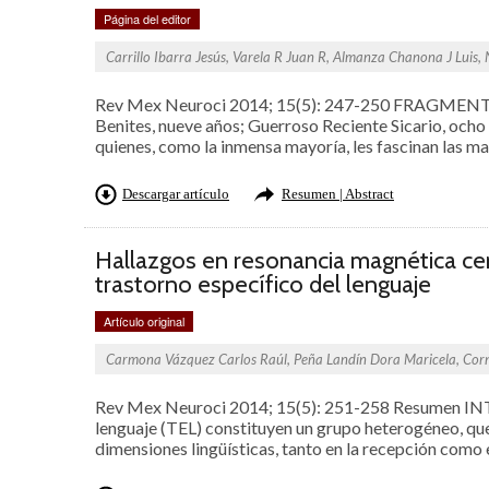
Página del editor
Carrillo Ibarra Jesús, Varela R Juan R, Almanza Chanona J Luis,
Rev Mex Neuroci 2014; 15(5): 247-250 FRAGMENTO 
Benites, nueve años; Guerroso Reciente Sicario, ocho 
quienes, como la inmensa mayoría, les fascinan las m
Descargar artículo
Resumen | Abstract
Hallazgos en resonancia magnética cer
trastorno específico del lenguaje
Artículo original
Carmona Vázquez Carlos Raúl, Peña Landín Dora Maricela, Corne
Rev Mex Neuroci 2014; 15(5): 251-258 Resumen IN
lenguaje (TEL) constituyen un grupo heterogéneo, que
dimensiones lingüísticas, tanto en la recepción como e