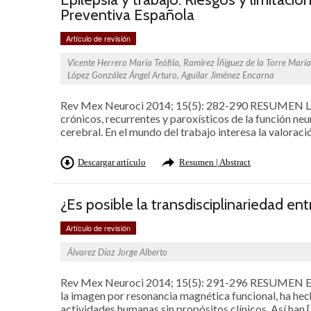
Preventiva Española
Artículo de revisión
Vicente Herrero María Teófila, Ramírez Íñiguez de la Torre María 
López González Ángel Arturo, Aguilar Jiménez Encarna
Rev Mex Neuroci 2014; 15(5): 282-290 RESUMEN La e
crónicos, recurrentes y paroxísticos de la función ne
cerebral. En el mundo del trabajo interesa la valoraci
Descargar artículo
Resumen | Abstract
¿Es posible la transdisciplinariedad ent
Artículo de revisión
Álvarez Díaz Jorge Alberto
Rev Mex Neuroci 2014; 15(5): 291-296 RESUMEN El des
la imagen por resonancia magnética funcional, ha hech
actividades humanas sin propósitos clínicos. Así han 