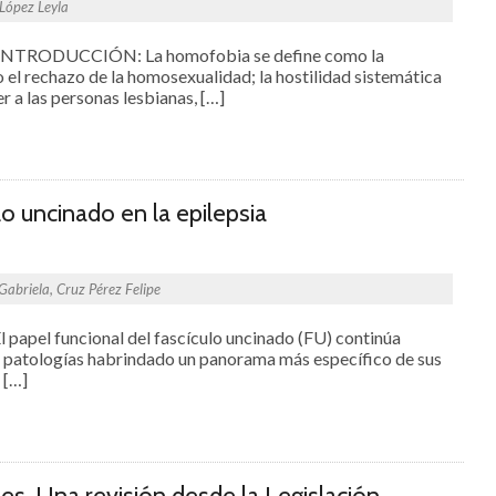
López Leyla
INTRODUCCIÓN: La homofobia se define como la
 el rechazo de la homosexualidad; la hostilidad sistemática
r a las personas lesbianas, […]
lo uncinado en la epilepsia
Gabriela, Cruz Pérez Felipe
apel funcional del fascículo uncinado (FU) continúa
es patologías habrindado un panorama más específico de sus
 […]
ones. Una revisión desde la Legislación