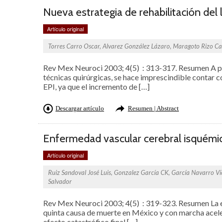
Nueva estrategia de rehabilitación de
Artículo original
Torres Carro Oscar, Alvarez González Lázaro, Maragoto Rizo Ca
Rev Mex Neuroci 2003; 4(5) : 313-317. Resumen A pe
técnicas quirúrgicas, se hace imprescindible contar c
EPI, ya que el incremento de […]
Descargar artículo
Resumen | Abstract
Enfermedad vascular cerebral isquémi
Artículo original
Ruiz Sandoval José Luis, Gonzalez García CK, García Navarro Ví
Salvador
Rev Mex Neuroci 2003; 4(5) : 319-323. Resumen La e
quinta causa de muerte en México y con marcha aceler
efecto catastrófico final […]