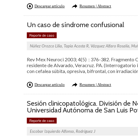
Descargar artículo
Resumen | Abstract
Un caso de síndrome confusional
Reporte de caso
Núñez Orozco Lilia, Tapia Acosta R, Vázquez Alfaro Rosalía, Muñ
Rev Mex Neuroci 2003; 4(5) : 376-382. Fragmento CP
residente de Alvarado, Veracruz. PA. (Interrogatorio in
con cefalea súbita, opresiva, bifrontal, con irradiació
Descargar artículo
Resumen | Abstract
Sesión clinicopatológica. División de N
Universidad Autónoma de San Luis Po
Reporte de caso
Escobar Izquierdo Alfonso, Rodríguez J